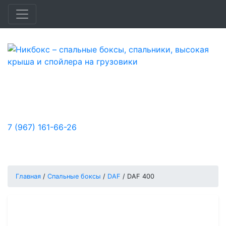
Быстро и доступно улучшим удобство,
функциональность и аэродинамику
вашего автомобиля.
7 (967) 161-66-26
Заказы принимаются:
Пн-Пт: с 10:00 до 18:00, Сб-Вс: выходной
Главная
/
Спальные боксы
/
DAF
/
DAF 400
Спальный бокс на