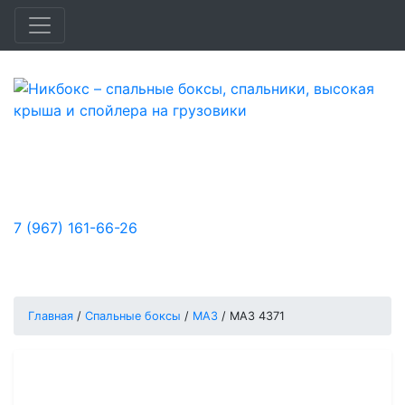
Быстро и доступно улучшим удобство,
функциональность и аэродинамику
вашего автомобиля.
7 (967) 161-66-26
Заказы принимаются:
Пн-Пт: с 10:00 до 18:00, Сб-Вс: выходной
Главная
/
Спальные боксы
/
МАЗ
/
МАЗ 4371
Спальный бокс на