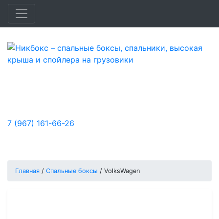
Быстро и доступно улучшим удобство,
функциональность и аэродинамику
вашего автомобиля.
7 (967) 161-66-26
Заказы принимаются:
Пн-Пт: с 10:00 до 18:00, Сб-Вс: выходной
Главная
/
Спальные боксы
/
VolksWagen
Спальные боксы