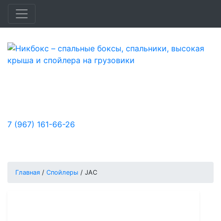
Быстро и доступно улучшим удобство,
функциональность и аэродинамику
вашего автомобиля.
7 (967) 161-66-26
Заказы принимаются:
Пн-Пт: с 10:00 до 18:00, Сб-Вс: выходной
Главная
/
Спойлеры
/
JAC
Спойлер для JAC