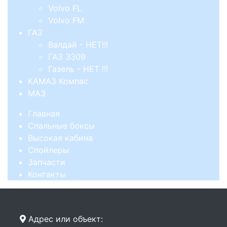
Volvo FL
Volvo FM
ГАЗ
Валдай - НЕТ!!!
ГАЗ 3309
Газель - НЕТ !!!
КАМАЗ Компас
МАЗ
Главная
Спальные боксы
Высокая кабина
Спойлеры
Запчасти
Контакты
Адрес или объект: