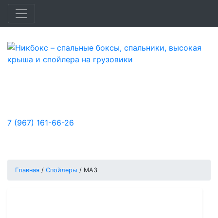
Быстро и доступно улучшим удобство,
функциональность и аэродинамику
вашего автомобиля.
7 (967) 161-66-26
Заказы принимаются:
Пн-Пт: с 10:00 до 18:00, Сб-Вс: выходной
Главная
/
Спойлеры
/
МАЗ
Спойлер для МАЗ