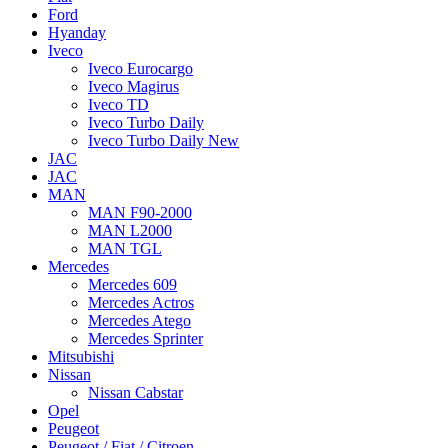
Ford
Hyanday
Iveco
Iveco Eurocargo
Iveco Magirus
Iveco TD
Iveco Turbo Daily
Iveco Turbo Daily New
JAC
JAC
MAN
MAN F90-2000
MAN L2000
MAN TGL
Mercedes
Mercedes 609
Mercedes Actros
Mercedes Atego
Mercedes Sprinter
Mitsubishi
Nissan
Nissan Cabstar
Opel
Peugeot
Peugeot / Fiat / Citroen