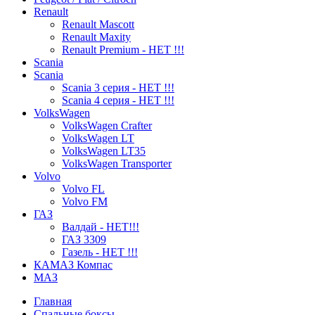
Renault
Renault Mascott
Renault Maxity
Renault Premium - НЕТ !!!
Scania
Scania
Scania 3 серия - НЕТ !!!
Scania 4 серия - НЕТ !!!
VolksWagen
VolksWagen Crafter
VolksWagen LT
VolksWagen LT35
VolksWagen Transporter
Volvo
Volvo FL
Volvo FM
ГАЗ
Валдай - НЕТ!!!
ГАЗ 3309
Газель - НЕТ !!!
КАМАЗ Компас
МАЗ
Главная
Спальные боксы