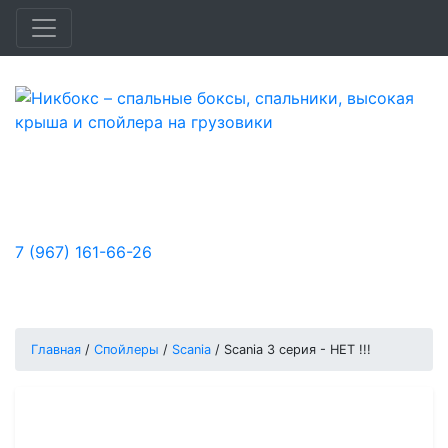
Быстро и доступно улучшим удобство,
функциональность и аэродинамику
вашего автомобиля.
7 (967) 161-66-26
Заказы принимаются:
Пн-Пт: с 10:00 до 18:00, Сб-Вс: выходной
Главная
/
Спойлеры
/
Scania
/
Scania 3 серия - НЕТ !!!
Спойлер для