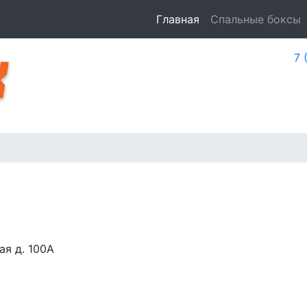
Главная
Спальные боксы
7 
Быстро и доступно улучшим
удобство, функциональность и
Пн
аэродинамику вашего автомобиля.
ая д. 100А